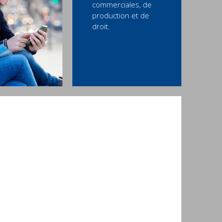
commerciales, de
production et de
droit.