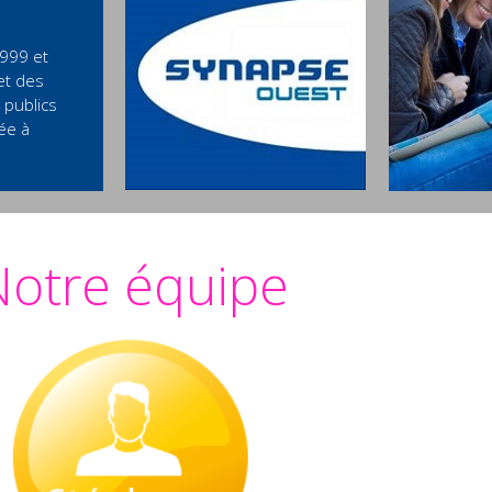
1999 et
et des
 publics
ée à
Notre équipe